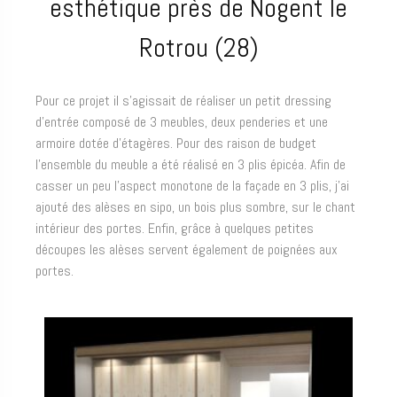
esthétique près de Nogent le
Rotrou (28)
Pour ce projet il s’agissait de réaliser un petit dressing
d’entrée composé de 3 meubles, deux penderies et une
armoire dotée d’étagères. Pour des raison de budget
l’ensemble du meuble a été réalisé en 3 plis épicéa. Afin de
casser un peu l’aspect monotone de la façade en 3 plis, j’ai
ajouté des alèses en sipo, un bois plus sombre, sur le chant
intérieur des portes. Enfin, grâce à quelques petites
découpes les alèses servent également de poignées aux
portes.